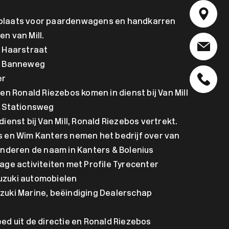
laats voor paardenwagens en handkarren
n van Mill.
 Haarstraat
r Banneweg
er
en Ronald Riezebos komen in dienst bij Van Mill
r Stationsweg
ienst bij Van Mill, Ronald Riezebos vertrekt.
s en Wim Kanters nemen het bedrijf over van
randeren de naam in Kanters & Bolenius
age activiteiten met Profile Tyrecenter
uzuki automobielen
uki Marine, beëindiging Dealerschap
ed uit de directie en Ronald Riezebos