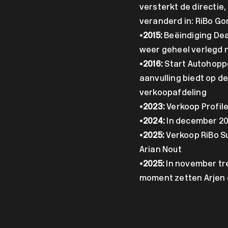
versterkt de directie
veranderd in: RiBo Go
•
2015:
Beëindiging Dea
weer geheel verlegd 
•
2016:
Start Autohoppe
aanvulling biedt op de
verkoopafdeling
•
2023:
Verkoop Profile
•
2024:
In december 202
•
2025:
Verkoop RiBo S
Arian Nout
•
2025:
In november tre
moment zetten Arjen e