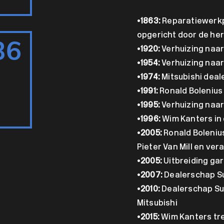
•
1863:
Reparatiewerkp
opgericht door de here
36
•
1920:
Verhuizing naar
•
1954:
Verhuizing naa
•
1974:
Mitsubishi deal
•
1991:
Ronald Bolenius 
•
1995:
Verhuizing naa
•
1996:
Wim Kanters in d
•
2005:
Ronald Boleniu
Pieter Van Mill en ve
•
2005:
Uitbreiding gar
•
2007:
Dealerschap S
•
2010:
Dealerschap Suz
Mitsubishi
•
2015:
Wim Kanters tre