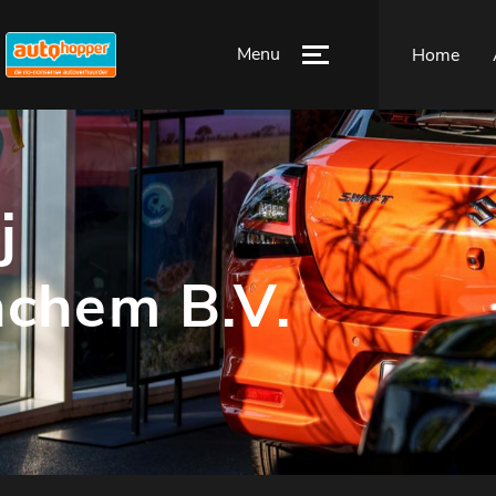
Menu
Home
j
nchem B.V.