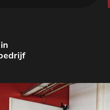
in
edrijf